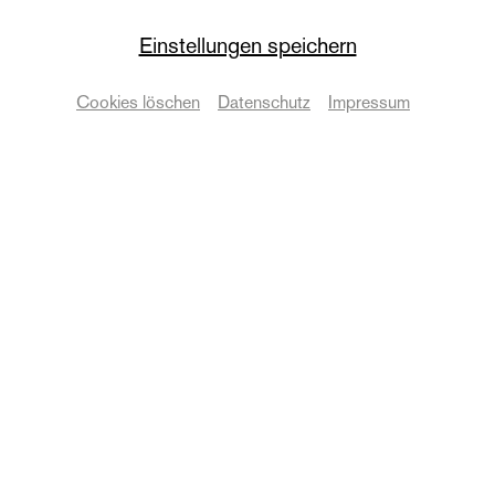
Einstellungen speichern
© Falk Wenzel
Cookies löschen
Datenschutz
Impressum
nt / Online-Archiv
neues theater Halle
Seit über 40 Jahren ist das neue theater das
Schauspiel-Theater in Halle. Von seiner reich- und
vielfältigen Geschichte erzählt das Archiv. Jede
Inszenierung ist hier dokumentiert. Tauchen Sie also
in Erinnerungen ein, stöbern Sie im Plakate-Fundus,
lesen noch einmal die Ankündigungstexte nach oder