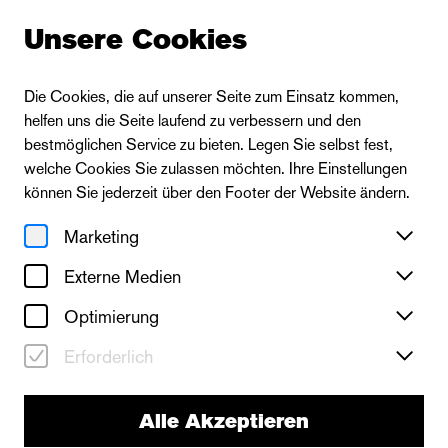
Unsere Cookies
Über Uns
Die Cookies, die auf unserer Seite zum Einsatz kommen,
helfen uns die Seite laufend zu verbessern und den
bestmöglichen Service zu bieten. Legen Sie selbst fest,
:
Engagement und
welche Cookies Sie zulassen möchten. Ihre Einstellungen
können Sie jederzeit über den Footer der Website ändern.
Partner
Marketing
Externe Medien
Optimierung
Gemeinsam ins Theater:
Kulturbotschafter*in
Erforderlich
Sie wollten schon immer einmal wissen, was hinter
Alle Akzeptieren
den Kulissen eines Theaterbetriebs passiert und mit