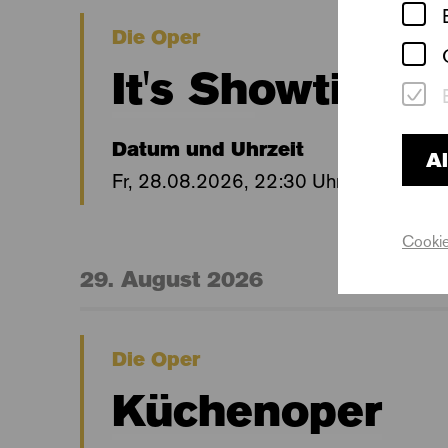
Die Oper
It's Showtime!
Datum und Uhrzeit
Al
Fr, 28.08.2026, 22:30 Uhr
Cookie
29. August 2026
Die Oper
Küchenoper