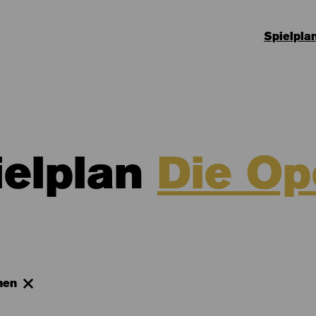
Spielpla
ielplan
Die Op
hen