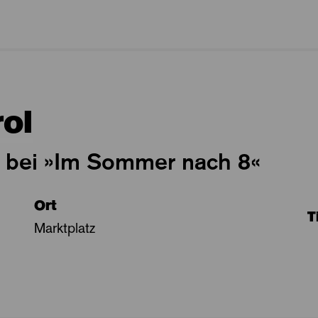
ol
t bei »Im Sommer nach 8«
Ort
T
Marktplatz