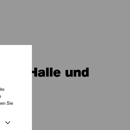
Oper Halle und
ite
e
nen Sie