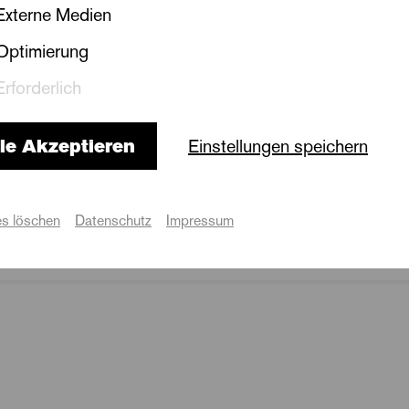
Externe Medien
Optimierung
 - Eine Musicalrevue
Erforderlich
Ort
le Akzeptieren
Einstellungen speichern
Große Bühne Ziegelwiese
s löschen
Datenschutz
Impressum