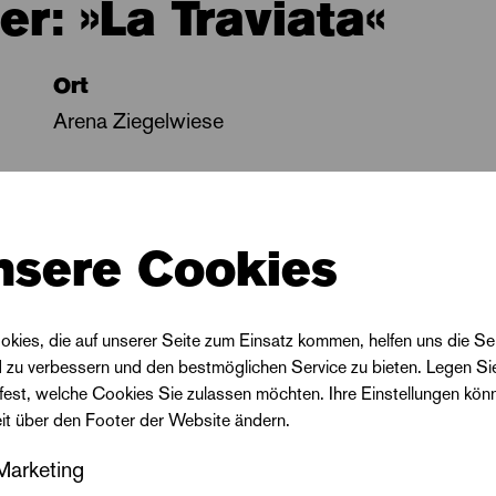
r: »La Traviata«
Ort
Arena Ziegelwiese
nsere Cookies
fnungsgala mit der 
lle Halle
okies, die auf unserer Seite zum Einsatz kommen, helfen uns die Se
d zu verbessern und den bestmöglichen Service zu bieten. Legen Si
 fest, welche Cookies Sie zulassen möchten. Ihre Einstellungen kön
Ort
eit über den Footer der Website ändern.
Große Bühne Ziegelwiese
Marketing