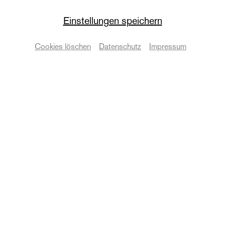
Einstellungen speichern
Cookies löschen
Datenschutz
Impressum
© Anna Kolata
Beim diesjährigen Kulturspektakel, das im Rahmen
des Laternenfestes der Stadt Halle stattfand, zählte
die Festwiese der Bühnen Halle über 35.000 Gäste.
Die Besucher*innen konnten sich an den vielfältigen
Angeboten erfreuen und das abwechslungsreiche
Bühnenprogramm genießen.