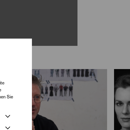
ite
e
nen Sie