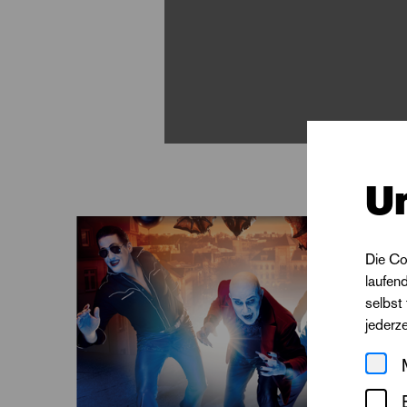
U
Die Co
laufen
selbst
jederz