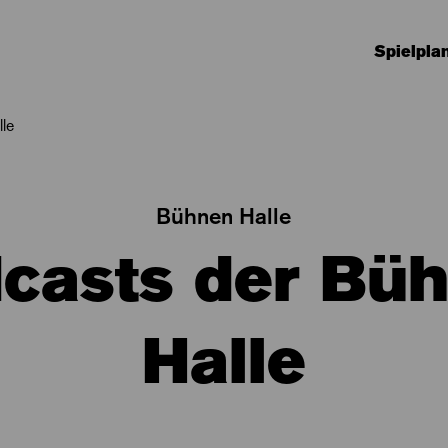
Spielpla
le
Bühnen Halle
casts der Bü
Halle