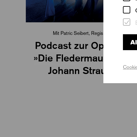
Mit Patric Seibert, Regisseur
Al
Podcast zur Operette
»Die Fledermaus« von
Cookie
Johann Strauss