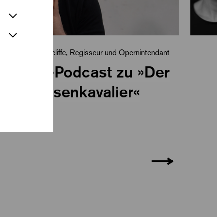
Mit Walter Sutcliffe, Regisseur und Opernintendant
Opern-Podcast zu »Der
Rosenkavalier«