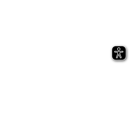
Jetzt gleich abonnieren
AGB
Impressum
Datenschutz
Entsprechungserklärungen
Hinweisgeberschutz - interne Meldestelle
Hinweisgeberschutz - externe Meldestelle des
Bundes
Digitale Barrierefreiheit
Cookie-Einstellungen