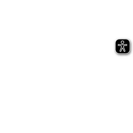
Bühnen Halle
Newsletter
Jetzt gleich abonnieren
AGB
Impressum
Datenschutz
Entsprechungserklärungen
Hinweisgeberschutz - interne Meldestelle
Hinweisgeberschutz - externe Meldestelle des