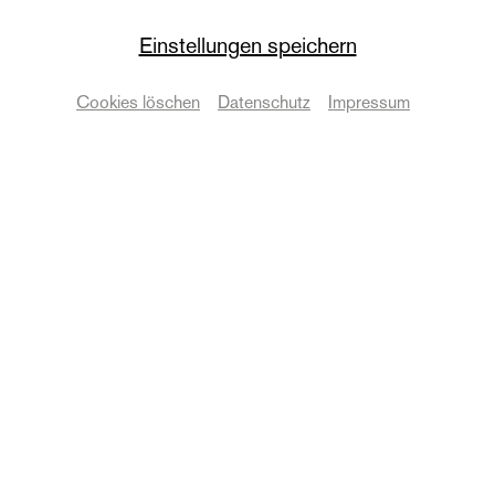
© Anna Kolata
Einstellungen speichern
Das Ballett
Lana Klemen
Cookies löschen
Datenschutz
Impressum
Tänzerin