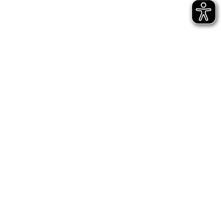
AGB
Impressum
Datenschutz
Entsprechungserklärungen
Hinweisgeberschutz - interne Meldestelle
Hinweisgeberschutz - externe Meldestelle des
Bundes
Digitale Barrierefreiheit
Cookie-Einstellungen