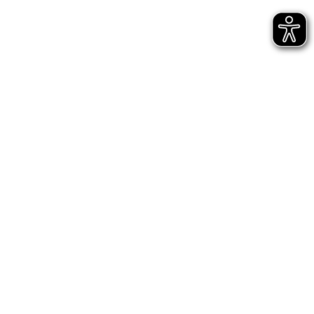
Jetzt gleich abonnieren
AGB
Impressum
Datenschutz
Entsprechungserklärungen
Hinweisgeberschutz - interne Meldestelle
Hinweisgeberschutz - externe Meldestelle des
Bundes
Digitale Barrierefreiheit
Cookie-Einstellungen