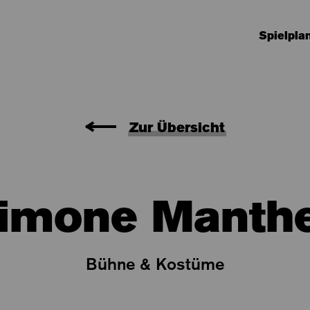
Spielpla
Zur Übersicht
imone Manth
Bühne & Kostüme