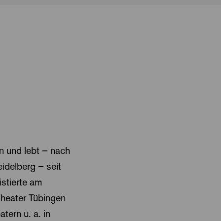
 und lebt – nach
idelberg – seit
istierte am
theater Tübingen
tern u. a. in