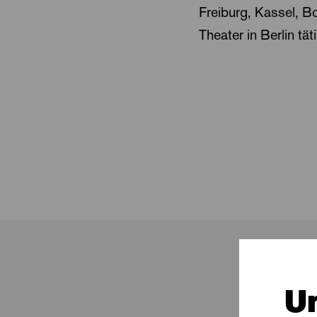
Freiburg, Kassel, B
Theater in Berlin tät
U