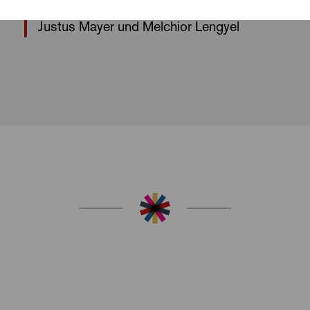
von Ernst Lubitsch | Drehbuch von Edwin
Justus Mayer und Melchior Lengyel