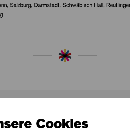
onn, Salzburg, Darmstadt, Schwäbisch Hall, Reutling
ig.
nsere Cookies
In dieser Spielzeit