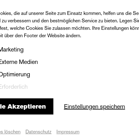
okies, die auf unserer Seite zum Einsatz kommen, helfen uns die Se
Premiere | neues theater
d zu verbessern und den bestmöglichen Service zu bieten. Legen Si
 fest, welche Cookies Sie zulassen möchten. Ihre Einstellungen kön
eit über den Footer der Website ändern.
Marketing
Externe Medien
Optimierung
Erforderlich
Sein oder Nichtsein (To
le Akzeptieren
Einstellungen speichern
Be or Not To Be)
Komödie von Nick Whitby nach dem Film
s löschen
Datenschutz
Impressum