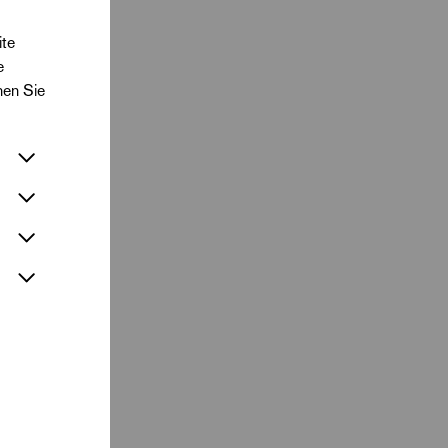
ite
e
nen Sie