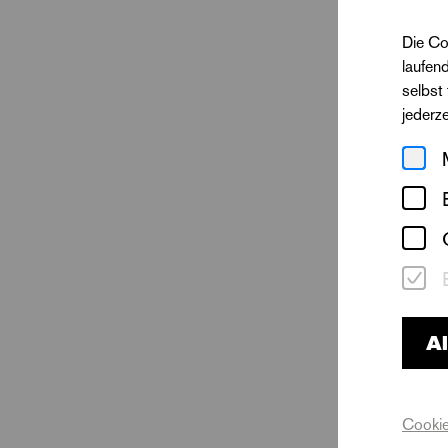
Die Co
laufen
selbst
jederz
Al
Cookie