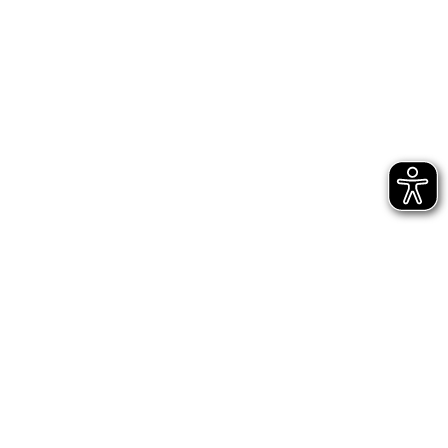
Jetzt gleich abonnieren
AGB
Impressum
Datenschutz
Entsprechungserklärungen
Hinweisgeberschutz - interne Meldestelle
Hinweisgeberschutz - externe Meldestelle des
Bundes
Digitale Barrierefreiheit
Cookie-Einstellungen