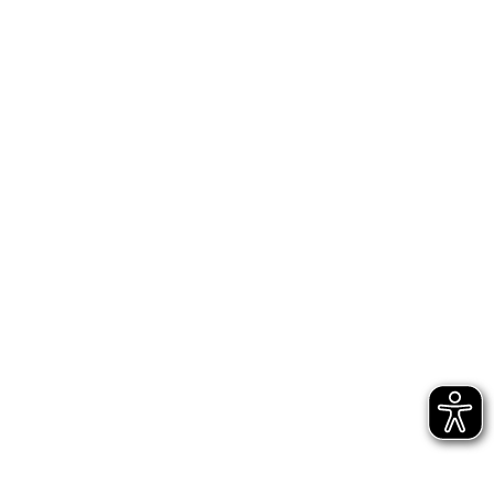
Bühnen Halle
Newsletter
Jetzt gleich abonnieren
AGB
Impressum
Datenschutz
Entsprechungserklärungen
Hinweisgeberschutz - interne Meldestelle