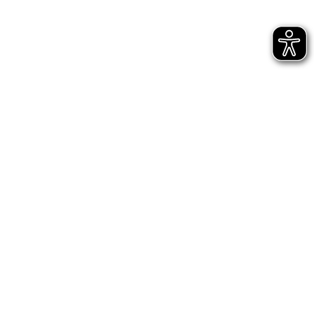
Jetzt gleich abonnieren
AGB
Impressum
Datenschutz
Entsprechungserklärungen
Hinweisgeberschutz - interne Meldestelle
Hinweisgeberschutz - externe Meldestelle des
Bundes
Digitale Barrierefreiheit
Cookie-Einstellungen