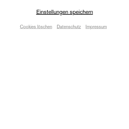
Einstellungen speichern
Die Oper
Festliches
Cookies löschen
Datenschutz
Impressum
Adventskonzert
Termine & Karten
Zurück