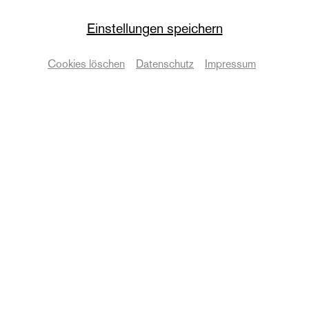
Gedenken an die
Einstellungen speichern
Reichspogromnacht
Cookies löschen
Datenschutz
Impressum
von 1938
Termine & Karten
Zurück