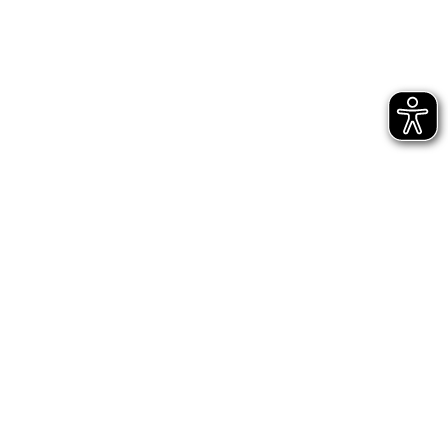
Bühnen Halle
Newsletter
Jetzt gleich abonnieren
AGB
Impressum
Datenschutz
Entsprechungserklärungen
Hinweisgeberschutz - interne Meldestelle
Hinweisgeberschutz - externe Meldestelle des
Bundes