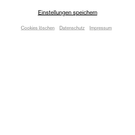
Einstellungen speichern
Die Oper
Händel-Lounge
Cookies löschen
Datenschutz
Impressum
Sonderveranstaltung
Termine & Karten
© Bühnen Halle
Zurück