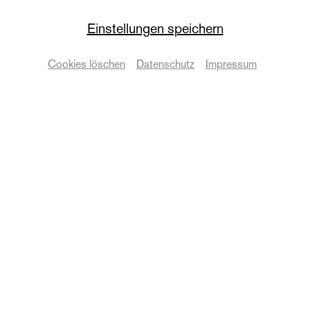
Einstellungen speichern
neues theater
Näherrücken! Matinee
Cookies löschen
Datenschutz
Impressum
zur Premiere
Termine & Karten
© Uta Gärtner
Zurück