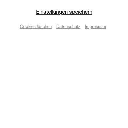
Einstellungen speichern
neues theater
Cookies löschen
Datenschutz
Impressum
Die Olsenbande
nach den Filmen von Erik Balling und Henrik Bahs
© Johanna Baschke
Zurück