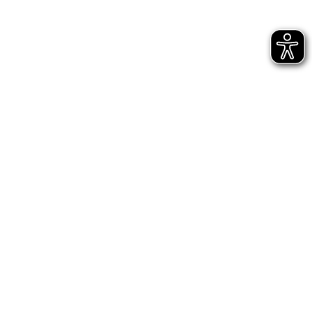
Newsletter
Jetzt gleich abonnieren
AGB
Impressum
Datenschutz
Entsprechungserklärungen
Hinweisgeberschutz - interne Meldestelle
Hinweisgeberschutz - externe Meldestelle des
Bundes
Digitale Barrierefreiheit
Cookie-Einstellungen