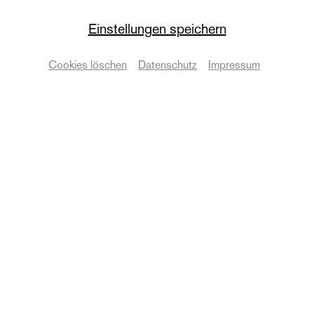
Staatskapelle
Einstellungen speichern
1. Kammermusik
Cookies löschen
Datenschutz
Impressum
Mitglieder der Staatskapelle Halle
Termine & Karten
© Anna Kolata
Zurück