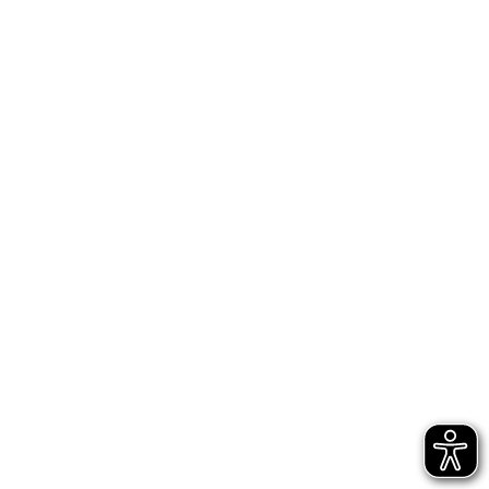
3. Händels Schätze
Mitglieder des Händelfestspielorchesters
Staatskapelle