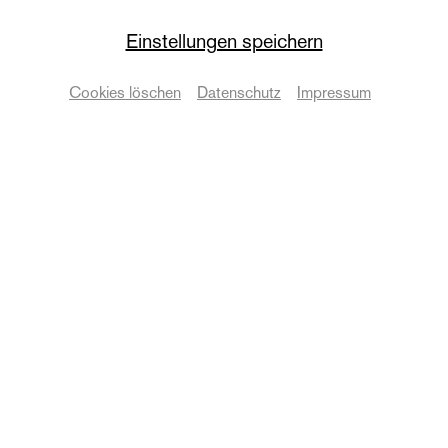
1. Klassik am
Einstellungen speichern
Nachmittag
Cookies löschen
Datenschutz
Impressum
Händelfestspielorchester
Termine & Karten
© Martin Patze
Zurück