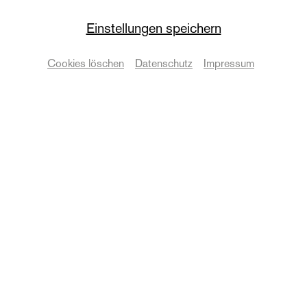
Staatskapelle
Einstellungen speichern
4. Pavillonkonzert
Cookies löschen
Datenschutz
Impressum
Staatskapelle Halle
Termine & Karten
Zurück