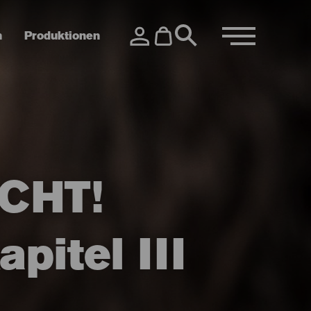
n
Produktionen
CHT!
pitel III