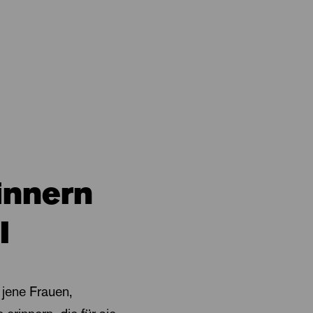
innern
I
 jene Frauen,