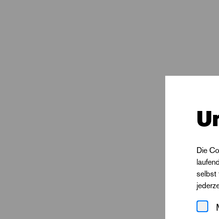
Maiwald, Theaterverm
biografischen Reche
hat.
U
Die Co
laufen
selbst
jederz