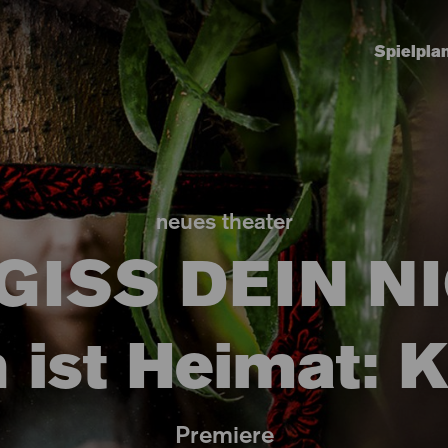
Spielpla
neues theater
GISS DEIN NI
 ist Heimat: Ka
Premiere