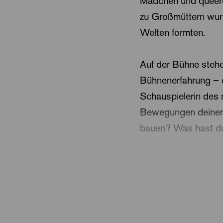
Mädchen und queere 
zu Großmüttern wurd
Welten formten.
Auf der Bühne stehe
Bühnenerfahrung – d
Schauspielerin des 
Bewegungen deiner 
bauen? Was hast du 
Aus Kostümen, Obje
Vergangenheit nicht
Reisen, Familie, Se
deutlich: Erinnern is