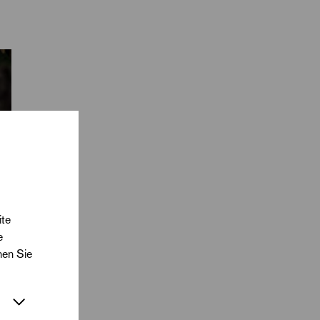
 diesen
6 in Halle begonnen
ite
e
nen Sie