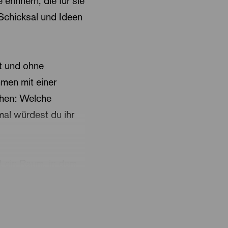
rinnern, die für sie
 Schicksal und Ideen
t und ohne
men mit einer
ehen: Welche
al würdest du ihr
 ein Raum, in dem
geht um Arbeit,
 Umbrüche wird
eteiligt ist. Katrin