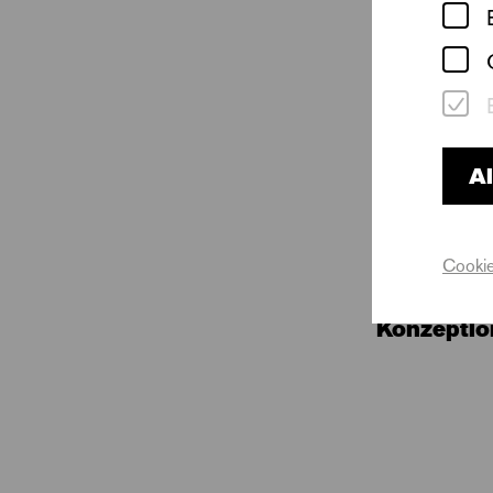
Al
K
Cookie
Konzepti
Konzeptio