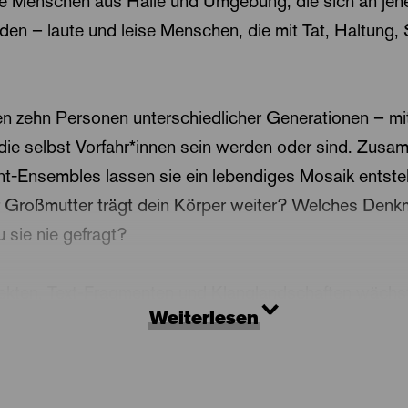
Menschen aus Halle und Umgebung, die sich an jene e
en – laute und leise Menschen, die mit Tat, Haltung,
n zehn Personen unterschiedlicher Generationen – mi
ie selbst Vorfahr*innen sein werden oder sind. Zusam
nt-Ensembles lassen sie ein lebendiges Mosaik entst
Großmutter trägt dein Körper weiter? Welches Denkm
sie nie gefragt?
kten, Text-Fragmenten und Klanglandschaften wächst
Weiterlesen
 konserviert, sondern bewegt und verhandelt wird. Es 
hnsüchte, Brüche, heimliche Träume. In einer Zeit der
t ein Aktiv, ein Mitgestalten der Zukunft, an dem jede*r b