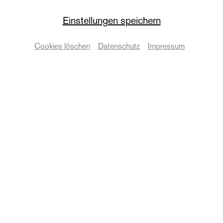
Einstellungen speichern
Die Oper
WOMEN IN JAZZ
Cookies löschen
Datenschutz
Impressum
Konzert
Termine & Karten
Zurück