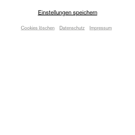
Einstellungen speichern
Werkraum
Cookies löschen
Datenschutz
Impressum
Workshop
Termine & Karten
Zurück