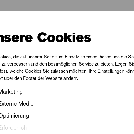
für Ragna Schirmer und Puppen«
von Christoph Werne
nt-Exupéry und
»Halliax Thaliax - Die Zauberschule«
.
nsere Cookies
okies, die auf unserer Seite zum Einsatz kommen, helfen uns die Se
d zu verbessern und den bestmöglichen Service zu bieten. Legen Si
 fest, welche Cookies Sie zulassen möchten. Ihre Einstellungen kön
alte zu laden, akzeptieren Sie bitte
Youtube
als
eit über den Footer der Website ändern.
e Quelle in den
Cookie-Einstellungen
Marketing
Akzeptieren
Externe Medien
Optimierung
Erforderlich