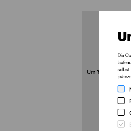
»Clara – Ein Spiel 
von Antoine de Sai
U
Die Co
laufen
selbst
Um
Youtube
Inh
jederz
extern