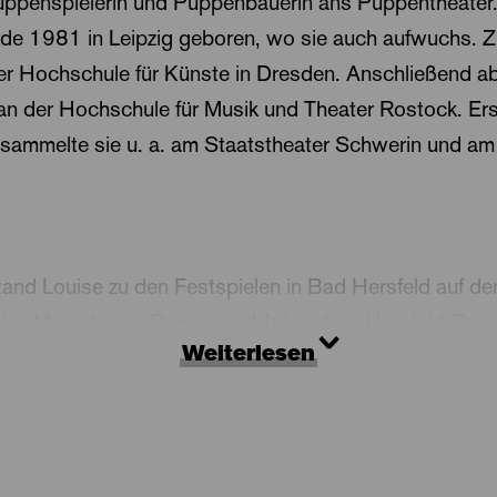
Puppenspielerin und Puppenbauerin ans Puppentheater
de 1981 in Leipzig geboren, wo sie auch aufwuchs. Z
der Hochschule für Künste in Dresden. Anschließend abs
an der Hochschule für Musik und Theater Rostock. Er
sammelte sie u. a. am Staatstheater Schwerin und am
d Louise zu den Festspielen in Bad Hersfeld auf der
 des Mercutio in »Romeo und Julia« den »Hersfeld-Preis
Weiterlesen
ment am Theater Ingolstadt. – Jetzt spielt und arbeite
ls Puppenbauerin baute Louise Nowitzki unter anderem 
AO«
von Johanna Adorján,