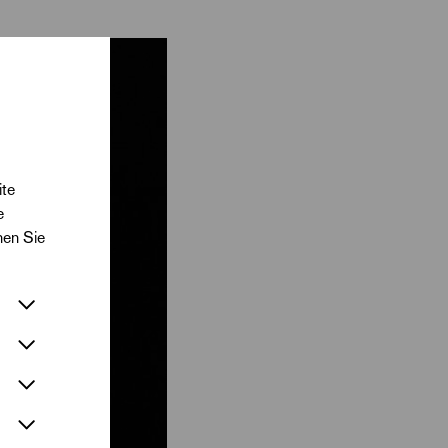
r,
»Der kleine Prinz«
ite
e
nen Sie