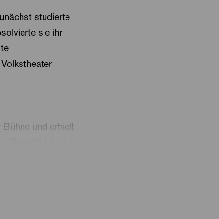
.
unächst studierte
olvierte sie ihr
ste
 Volkstheater
 Bühne und erhielt
«. Danach folgte ihr
t sie bei uns!
die Puppen für die