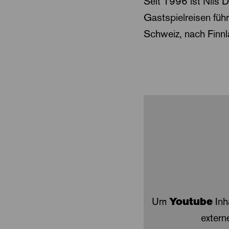
Seit 1996 ist Nils 
Gastspielreisen führ
Schweiz, nach Finnla
Um
Youtube
Inh
extern