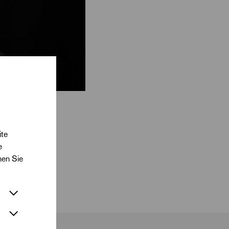
ite
e
nen Sie