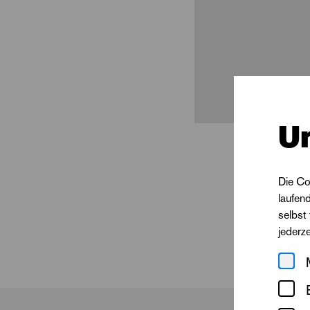
U
Die Co
laufen
selbst
jederz