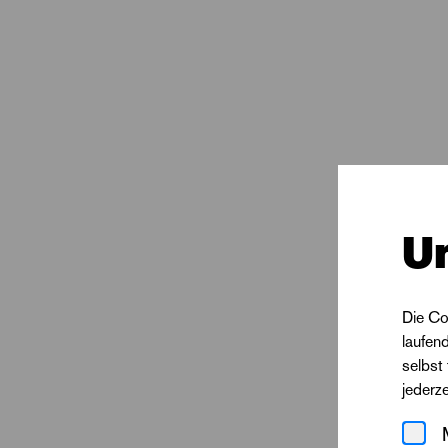
U
Die Co
laufen
selbst
jederz