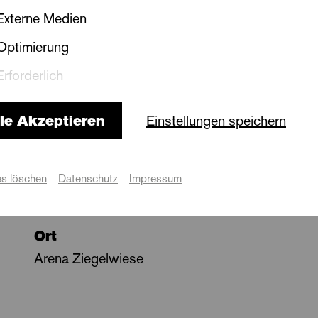
Externe Medien
Optimierung
Erforderlich
Termine
le Akzeptieren
Einstellungen speichern
s löschen
Datenschutz
Impressum
r: »La Traviata«
Ort
Arena Ziegelwiese