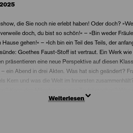
.2025
show, die Sie noch nie erlebt haben! Oder doch? »We
verweile doch, du bist so schön!« – »Bin weder Fräul
 Hause gehen!« – »Ich bin ein Teil des Teils, der anfa
sünde: Goethes Faust-Stoff ist vertraut. Ein Werk wie
n präsentieren eine neue Perspektive auf diesen Klass
– ein Abend in drei Akten. Was hat sich geändert? F
ls Kern und was die Welt im Innersten zusammenhält
den? Kann das Mikrofon uns zum Teufel machen? Was 
Weiterlesen
iese Gefühle echt? »Faust: On Air« - sendet und empfä
auch die Wahrheit!
lor präsentiert mit »Faust: On Air« die Abschlussarbei
er renommierten »Academie voor Theater en Dans Am