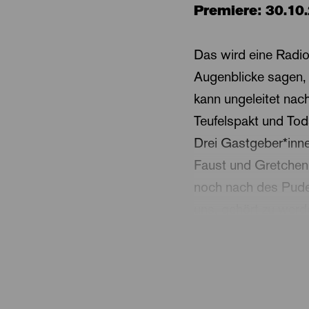
Premiere: 30.10
Das wird eine Radio
Augenblicke sagen, 
kann ungeleitet nach
Teufelspakt und Tod
Drei Gastgeber*inne
Faust und Gretchen 
noch nach des Pude
uns, gehört zu wer
manipuliert? Sind d
Sagen hat, der hat 
Die Dänin Annika Tay
Regiestudiums an d