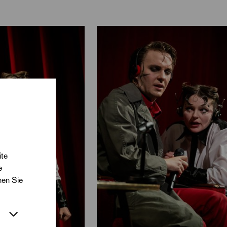
turen und
undbooth. »Faust:
 davor, seine Seele
ite
e
nen Sie