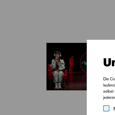
ihr Team, das Halle
Populismus und nutz
On Air« erzählt ein
zu verkaufen.
U
Die Co
laufen
selbst
jederz