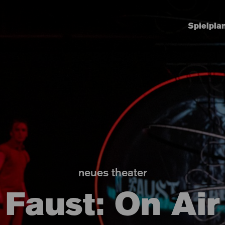
Spielpla
neues theater
Faust: On Air