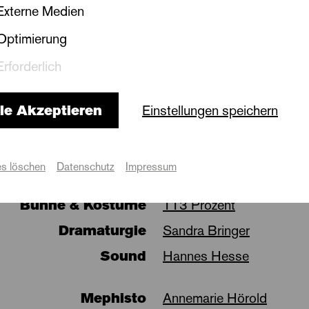
Externe Medien
Optimierung
Erforderlich
le Akzeptieren
Einstellungen speichern
Besetzung
s löschen
Datenschutz
Impressum
Regie
Annika Taylor
Bühne & Kostüme
113 Prozent
Dramaturgie
Sandra Bringer
Sound
Hannes Hesse
Mephisto
Annemarie Hörold