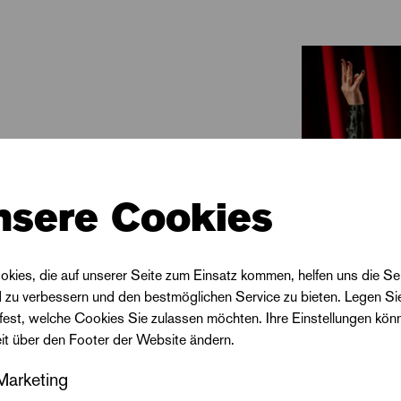
nser Duo 113 Prozent, stellen Fragen nach Machtstruk
en dazu alle Mittel des Radios, Podcasts und der So
e Geschichte über das Heute – und bleibt eine Warnung
nsere Cookies
okies, die auf unserer Seite zum Einsatz kommen, helfen uns die Se
d zu verbessern und den bestmöglichen Service zu bieten. Legen Si
 fest, welche Cookies Sie zulassen möchten. Ihre Einstellungen kön
eit über den Footer der Website ändern.
Marketing