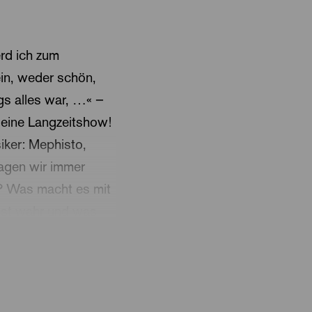
rd ich zum
ein, weder schön,
ngs alles war, …« –
 eine Langzeitshow!
iker: Mephisto,
ragen wir immer
? Was macht es mit
ist wahr und was
ngt - wer das
t ihres
sterdam«. Sie und