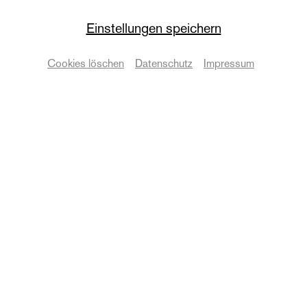
Einstellungen speichern
Die Oper
Luca und Sam
Cookies löschen
Datenschutz
Impressum
Premiere
Termine & Karten
Zurück