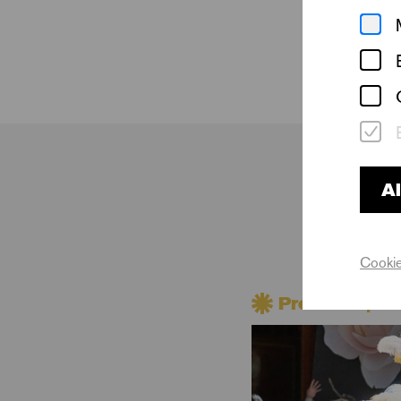
Punkten, ausgezeich
Talent Summer Compe
darunter der London
Isabelle Serafin is
(2022), Preisträger
Al
seit 2025 Stipendia
Zu ihren gesungenen
Cookie
(Madame Butterfly),
Premiere | Di
Clorinda (La Ceneren
(Gianni Schicchi).
Während ihres Bache