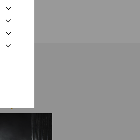
i der International
 Wettbewerbe,
chen Musikrats
pzig« (2025) sowie
eipzig e.V.
tto), Kate Pinkerton
herjomuschki),
ie Oper
r) sowie Lauretta
re in Folge beim