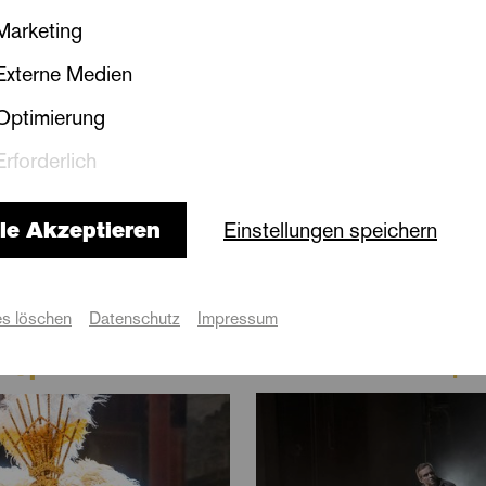
net. Im September 2024 folgte ein weiterer 1. Preis be
Marketing
tition in Brescia. Derzeit ist sie Finalistin mehrerer
Externe Medien
 Classical Music Competition.
Optimierung
Erforderlich
t Bayreuth-Stipendiatin (2019), Stipendiatin des Deuts
in des Förderpreises des »Vereins Junge Stimmen Lei
le Akzeptieren
Einstellungen speichern
tin der Stiftung: »Yehudi Menuhin – Live Music Now« L
In dieser Spielzeit
 Partien zählen unter anderem Gräfin Ceprano (Rigole
s löschen
Datenschutz
Impressum
 Adele und Ida (Die Fledermaus), Ljusja (Moskau, Tsc
Wiederaufnahme | D
e Oper
tola), Maria Bellacanta (Hexe Hillary geht in die Ope
lorstudiums war sie dank eines Stipendiums zwei Jah