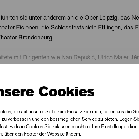
ührten sie unter anderem an die Oper Leipzig, das N
eater Eisleben, die Schlossfestspiele Ettlingen, das 
Theater Brandenburg.
eitete mit Dirigenten wie Ivan Repušić, Ulrich Maier, Jé
, Yura Yang, Leonardo Catalanotto, Ulrich Pakusch, 
fan Birnhuber, Ulrich Sprenger, Carlos Spierer, Siegfr
Weiterlesen
nsere Cookies
e mit Regisseur*innen wie Karoline Gruber, Carola Söl
n, F. Wörner, A. Pilavachi, Floris Fisser, Gregor Horr
p zusammen.
okies, die auf unserer Seite zum Einsatz kommen, helfen uns die Se
d zu verbessern und den bestmöglichen Service zu bieten. Legen Si
sie mit dem 1. Absoluten Preis des Internationalen
 fest, welche Cookies Sie zulassen möchten. Ihre Einstellungen kön
eit über den Footer der Website ändern.
 Franco Margola (Italien), mit der Höchstwertung v