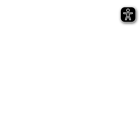
Bühnen Halle
Newsletter
Jetzt gleich abonnieren
AGB
Impressum
Datenschutz
Entsprechungserklärungen
Hinweisgeberschutz - interne Meldestelle