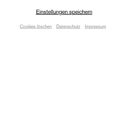
Mutter Vater Rind
Einstellungen speichern
Premiere
Cookies löschen
Datenschutz
Impressum
von Kathrin Vieregg
Termine & Karten
© Anna Kolata
Zurück