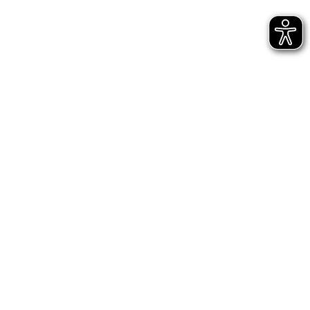
Bühnen Halle
Newsletter
Jetzt gleich abonnieren
AGB
Impressum
Datenschutz
Entsprechungserklärungen
Hinweisgeberschutz - interne Meldestelle