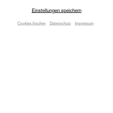
neues theater
Einstellungen speichern
Mutter Vater Rind
Cookies löschen
Datenschutz
Impressum
von Kathrin Vieregg
Termine & Karten
© Anna Kolata
Zurück