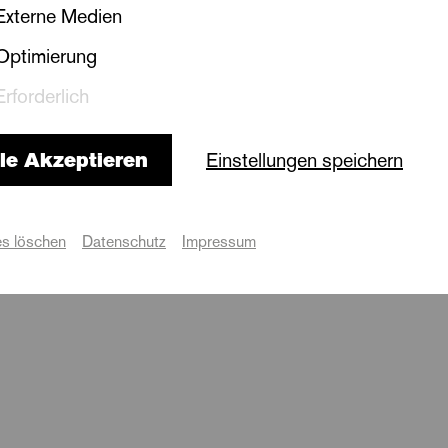
 dem Händelfestspie
Externe Medien
Optimierung
Geburtstags Georg Friedrich H
Erforderlich
Ort
le Akzeptieren
Einstellungen speichern
Konzerthalle Ulrichskirche
s löschen
Datenschutz
Impressum