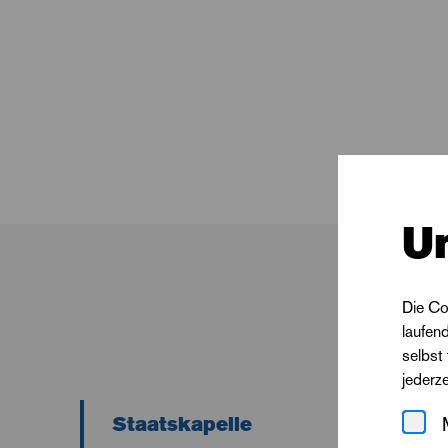
U
Die Co
laufen
selbst
jederz
Staatskapelle