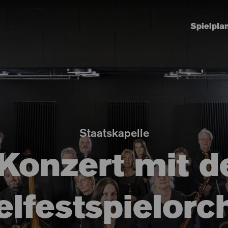
Spielpla
Staatskapelle
 Konzert mit 
lfestspielorc