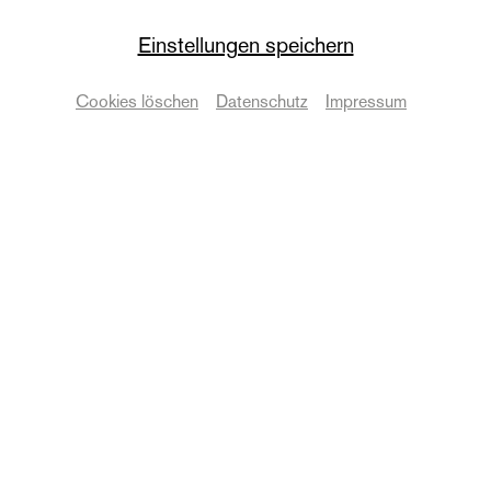
Staatskapelle
Einstellungen speichern
Ball der Staatskapelle
Cookies löschen
Datenschutz
Impressum
Staatskapelle Halle
Termine & Karten
© Martin Patze
Zurück