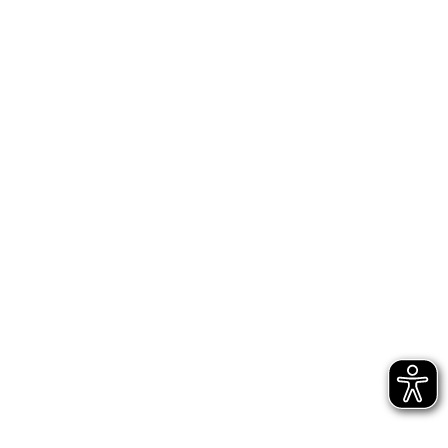
Händelfestspielorchester
Staatskapelle
2. Chorkonzert mit dem
Universitätschor Halle
Händelfestspielorchester