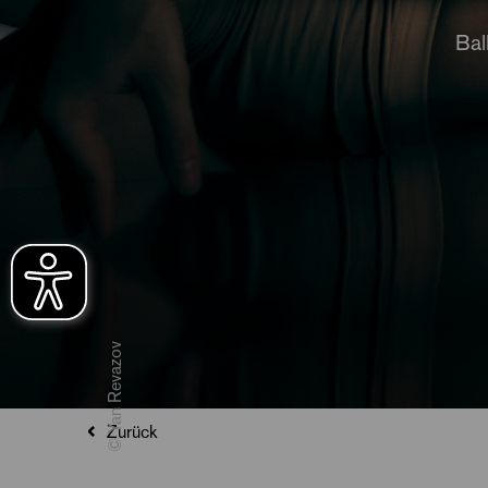
Bal
© Yan Revazov
Zurück