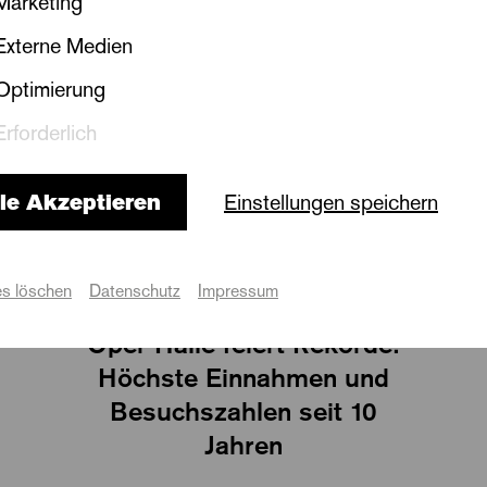
Marketing
Externe Medien
Optimierung
Erforderlich
le Akzeptieren
Einstellungen speichern
s löschen
Datenschutz
Impressum
Die Oper
Oper Halle feiert Rekorde:
Höchste Einnahmen und
Besuchszahlen seit 10
Jahren