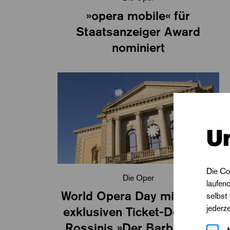
»opera mobile« für
Staatsanzeiger Award
nominiert
U
Die Co
Die Oper
laufen
World Opera Day mit einem
selbst
jederz
exklusiven Ticket-Deal und
Rossinis »Der Barbier von