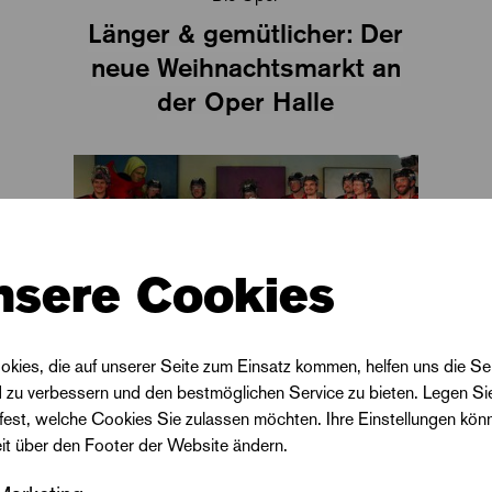
Länger & gemütlicher: Der
neue Weihnachtsmarkt an
der Oper Halle
nsere Cookies
okies, die auf unserer Seite zum Einsatz kommen, helfen uns die Se
Die Oper
d zu verbessern und den bestmöglichen Service zu bieten. Legen Si
»Weihnachts(mit)singen« im
 fest, welche Cookies Sie zulassen möchten. Ihre Einstellungen kön
eit über den Footer der Website ändern.
neuen Sparkassen-Eisdom