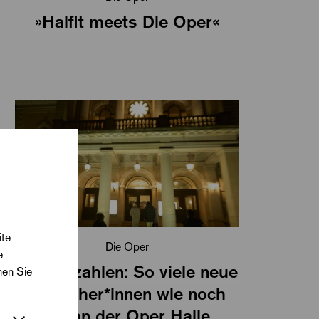
»Halfit meets Die Oper«
ite
Die Oper
e
Rekordzahlen: So viele neue
nen Sie
Besucher*innen wie noch
nie an der Oper Halle