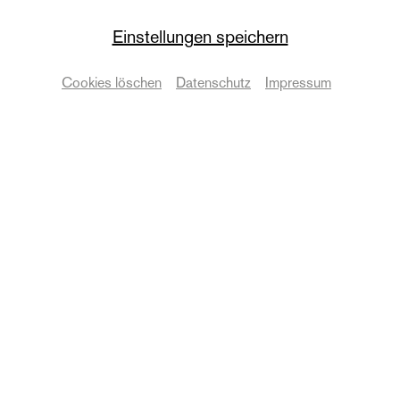
Einstellungen speichern
Puppentheater
Cookies löschen
Datenschutz
Impressum
Der Name der Rose
Termine & Karten
Zurück