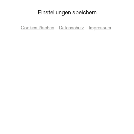
Staatskapelle
Einstellungen speichern
8. Sinfoniekonzert
Cookies löschen
Datenschutz
Impressum
Staatskapelle Halle
Termine & Karten
© Anna Kolata
Zurück