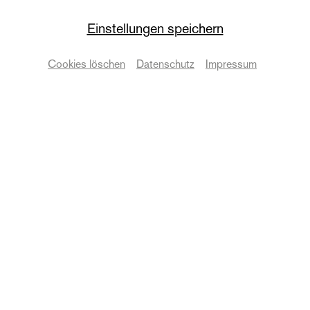
Dame
Einstellungen speichern
Wiederaufnahme
Cookies löschen
Datenschutz
Impressum
Eine tragische Komödie von Friedrich Dürrenmatt
Termine & Karten
© Martin Patze
Zurück