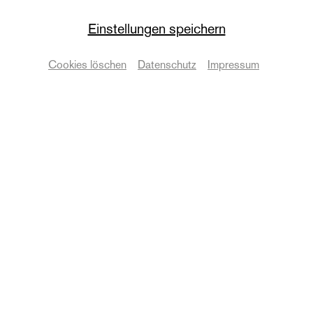
Die Oper
Einstellungen speichern
Gypsy
Cookies löschen
Datenschutz
Impressum
Musical in zwei Akten von Jule Styne | 12+
Termine & Karten
© Anna Kolata
Zurück