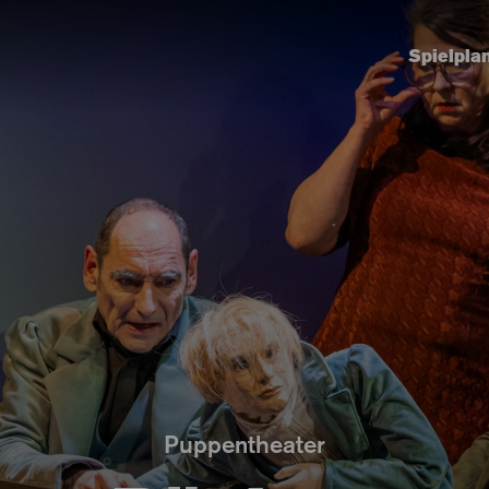
Spielpla
Puppentheater