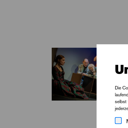
Eiswüsten und von K
Freiheit sein, die si
geschrieben, und di
Dauerbrenner der S
In Christoph Werner
unter den Zuhörer*in
U
entzieht, der vor je
Türen und führt sei
eigenen Träume als
Die Co
laufen
selbst
Christoph Werner w
jederz
Sebastian Bach die