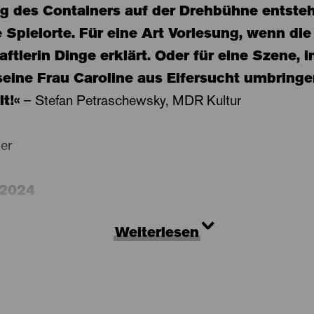
g des Containers auf der Drehbühne entste
 Spielorte. Für eine Art Vorlesung, wenn die
tlerin Dinge erklärt. Oder für eine Szene, i
seine Frau Caroline aus Eifersucht umbringen
t!«
– Stefan Petraschewsky, MDR Kultur
er
.2024
Weiterlesen
ich, der romantische Maler mit dem schweren Gemüt, i
 Deutschen, lange vergessen, später wiederentdeckt.
edachten Landschaften, die sämtlich bei zugezogenen
hematisieren zum ersten Mal die Leute als Zuschauer. 