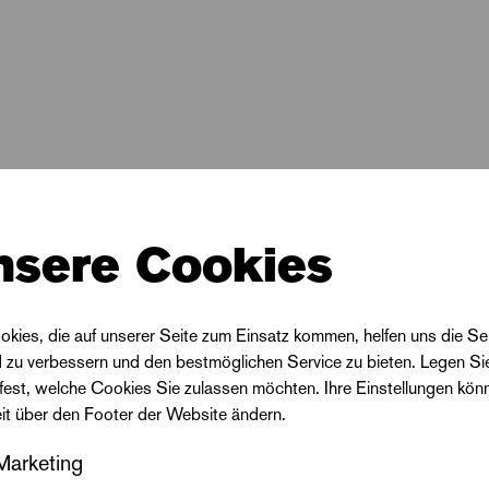
reidefelsen aufs Meer. Zuschauen – nicht handeln? D
ch die Bürger erträumten? Florian Illies hat einen Bestse
e Ausstellungen seiner verstreuten Bilder sind Publi
aison.
s Stück hält eine Kunstwissenschaftlerin einen Festvo
nen Caspar David Friedrich zu erblicken: ihn, der sich
nsere Cookies
dem Abbild auf der Flucht zu sein scheint. Der Eigensinn
ne Nachgängerin durch seine Bilder und Stationen seine
 glücklicher Doppelgänger eines entschwundenen Brud
okies, die auf unserer Seite zum Einsatz kommen, helfen uns die Se
d zu verbessern und den bestmöglichen Service zu bieten. Legen Si
 fest, welche Cookies Sie zulassen möchten. Ihre Einstellungen kön
idmet sich nach Abenden zu Maurice Ravel, Clara S
eit über den Footer der Website ändern.
smal einem Maler und seinem 250. Geburtstag.
Marketing