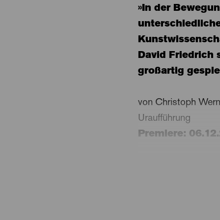
»In der Bewegun
unterschiedliche
Kunstwissenschaf
David Friedrich 
großartig gespiel
von Christoph Wern
Uraufführung
Premiere: 06.12
Caspar David Friedr
Lieblingsmaler der
Gestalten vor ausg
entworfen wurden, t