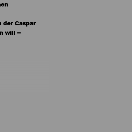
hen
n der Caspar
 will –
st einer der
 Seine abgewandten
 Vorhängen
Sie schauen in