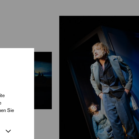
as soll die ganze
ller über ihn
kumsmagneten und
rtrag – und glaubt
 jeder Deutung
ige öffnet plötzlich
s Lebens bis in die
ers.
ite
e
nen Sie
chumann und Johann