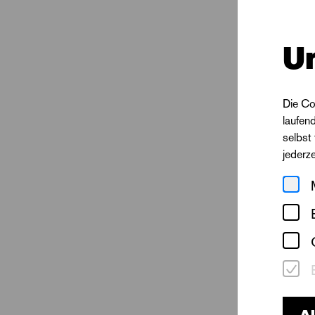
U
Die Co
laufen
selbst
jederz
Pam
Al