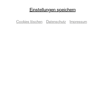
Einstellungen speichern
Puppentheater
Romeo und Julia im
Cookies löschen
Datenschutz
Impressum
Herbst des Lebens
Termine & Karten
© Anna Kolata
Zurück