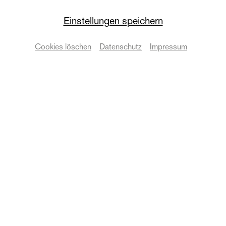
Der Besuch der alten
Einstellungen speichern
Dame
Cookies löschen
Datenschutz
Impressum
Eine tragische Komödie von Friedrich Dürrenmatt
Termine & Karten
© Martin Patze
Zurück