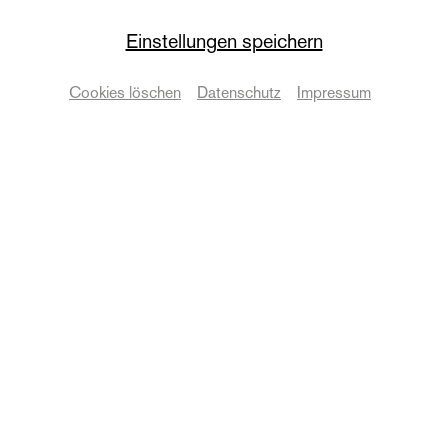
Puppentheater
Einstellungen speichern
Mord im Orientexpress
Cookies löschen
Datenschutz
Impressum
© 1934 Agatha Christie Limited. All rights reserved.
Termine & Karten
Zurück