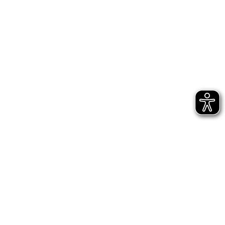
Newsletter
Jetzt gleich abonnieren
AGB
Impressum
Datenschutz
Entsprechungserklärungen
Hinweisgeberschutz - interne Meldestelle
Hinweisgeberschutz - externe Meldestelle des
Bundes
Digitale Barrierefreiheit
Cookie-Einstellungen