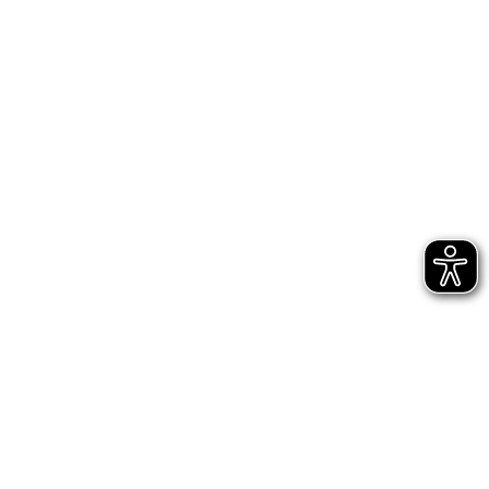
Jetzt gleich abonnieren
AGB
Impressum
Datenschutz
Entsprechungserklärungen
Hinweisgeberschutz - interne Meldestelle
Hinweisgeberschutz - externe Meldestelle des
Bundes
Digitale Barrierefreiheit
Cookie-Einstellungen