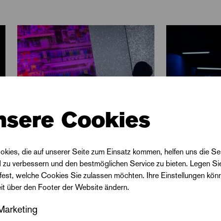
ind Zwänge, die schließlich nur in Zerstörung enden kö
tcliffe geht in seiner Inszenierung weniger die Frage 
figur nach, als vielmehr die der männlichen Psyche. »F
malisches. Bizets Zeitgenosse Émile Zola beschrieb 
e der Zivilisation‹ – das hat für mich sehr viel mit die
 der Finsternis führt: der menschliche Dschungel mit 
nsere Cookies
tus und Geltung und seiner Zerstörungswut«.
okies, die auf unserer Seite zum Einsatz kommen, helfen uns die Se
d zu verbessern und den bestmöglichen Service zu bieten. Legen Si
 fest, welche Cookies Sie zulassen möchten. Ihre Einstellungen kön
eit über den Footer der Website ändern.
Marketing