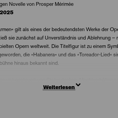
igen Novelle von Prosper Mérimée
.2025
rmen« gilt als eines der bedeutendsten Werke der Op
stieß sie zunächst auf Unverständnis und Ablehnung – m
ielten Opern weltweit. Die Titelfigur ist zu einem Symb
eworden, die »Habanera« und das »Toreador-Lied« sin
bühne hinaus bekannt sind.
n« ist gesteuert von Statusdenken, Machtverhältniss
Weiterlesen
minelle Hierarchien prägen die Gesellschaft, wie auch d
– der Stierkämpfer. Carmen bewegt sich scheinbar fre
ihren eigenen Regeln und entzieht sich den Erwartung
on dem System geformt und darin gefangen. Seine Vor