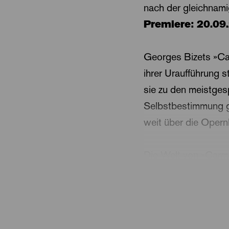
nach der gleichnam
Premiere: 20.09
Georges Bizets »Ca
ihrer Uraufführung 
sie zu den meistgesp
Selbstbestimmung g
weit über die Opern
Die Welt von »Carme
Militärische und kri
männliche Klischee 
Ordnung: Sie folgt 
José dagegen ist v