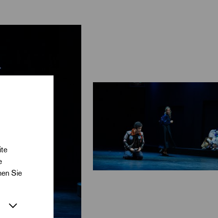
nnen.
nach der Geschichte
ür mich hat diese
oft das ›menschliche
ser Oper zu tun, die
seinem Wettbewerb,
ite
e
nen Sie