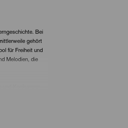
erngeschichte. Bei
ittlerweile gehört
ol für Freiheit und
d Melodien, die
e und Konkurrenz.
as ultimative
i durch diese
en ihrer Umgebung.
stellungen von