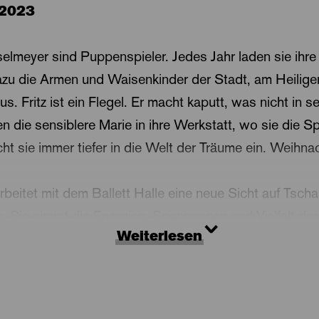
.2023
elmeyer sind Puppenspieler. Jedes Jahr laden sie ihre
 dazu die Armen und Waisenkinder der Stadt, am Heilig
us. Fritz ist ein Flegel. Er macht kaputt, was nicht in s
n die sensiblere Marie in ihre Werkstatt, wo sie die S
cht sie immer tiefer in die Welt der Träume ein. Weihn
rbeitet mit dem Ballett Halle eine neue Sicht auf Tsch
n. Sie nimmt die Energien, Spannungen und Vielfalt de
Weiterlesen
ie je geschrieben wurde. Die Inszenierung folgt dem Ko
-Welten und Wirklichkeiten, wo ein Krieg zum Spiel d
uellen Widerspiel von Realität und Ideal nach.