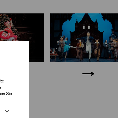
märchenhafte
rt sie mit
ite
e
nen Sie