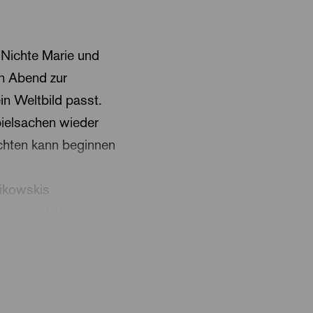
 Nichte Marie und
en Abend zur
ein Weltbild passt.
pielsachen wieder
achten kann beginnen
aikowskis
r poetischsten
mponisten auf seiner
er Mäuse wird. Sie