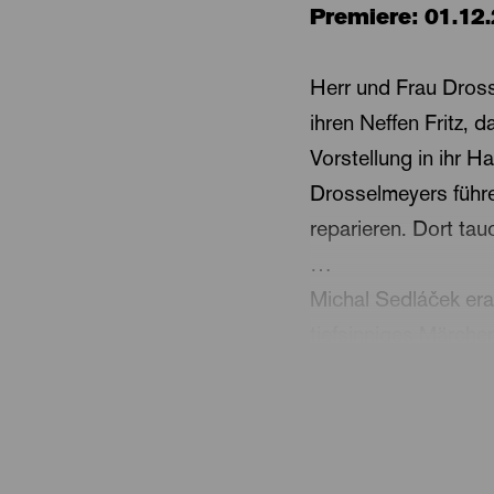
Premiere: 01.12
Herr und Frau Dross
ihren Neffen Fritz,
Vorstellung in ihr Ha
Drosselmeyers führe
reparieren. Dort tau
…
Michal Sedláček era
tiefsinniges Märche
Ballettmusik auf, d
Reise durch Fantasy
spürt dem immer akt