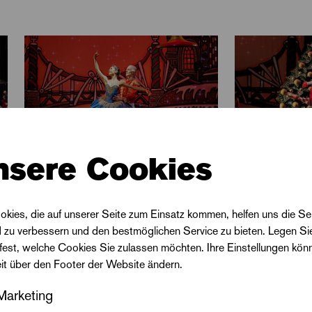
enbildner des Balletts »Evolution« in Halle, hat dazu 
algischen Charmes entworfen. Dorota Karolczak bevölke
n. Ein Fest für die ganze Familie.
nsere Cookies
okies, die auf unserer Seite zum Einsatz kommen, helfen uns die Se
d zu verbessern und den bestmöglichen Service zu bieten. Legen Si
 fest, welche Cookies Sie zulassen möchten. Ihre Einstellungen kön
eit über den Footer der Website ändern.
Besetzung
Marketing