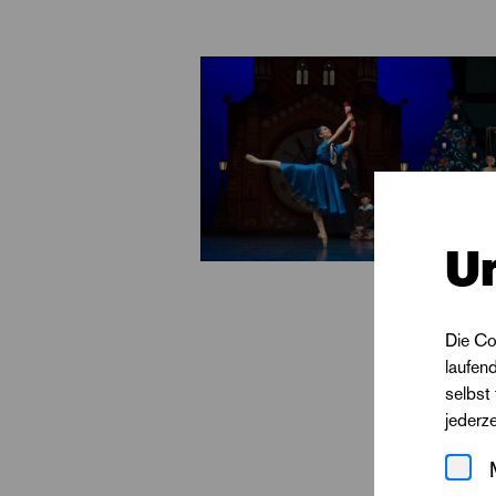
Hynek Dřízhal, Bühn
Szenerien voll nost
fantastischen Figure
U
Die Co
laufen
selbst
jederz