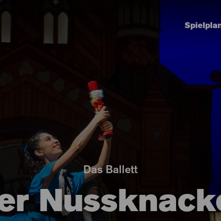
Spielpla
Das Ballett
er Nussknack